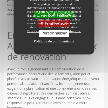
médias sociaux et d'analyser notre trafic.
Nous partageons également des
s'approcher de sa banque pour explorer cette possibilité et
informations sur l'utilisation de notre site
assurer un financement stable de vos projets de rénovation
avec nos partenaires de médias sociaux et
OK, tout accepter
énergétique.
d'analyse, qui peuvent combiner celles-ci
avec d'autres informations que vous leur
Tout refuser
avez fournies ou qu'ils ont collectées lors
de votre utilisation de leurs services.
En conclusion
Pour en savoir plus sur notre politique de
Personnaliser
protection des données
Politique de confidentialité
Anticipez vos travaux
de rénovation
Avec un focus grandissant sur l'amélioration de la
performance énergétique des logements, anticiper et
planifier vos travaux de rénovation énergétique est devenu
primordial. Les aides financières, bien que généreuses,
exigent une planification et une compréhension claire des
critères d'éligibilité et des démarches administratives.
Informez-vous et engagez-vous dans cette voie éco-
responsable pour garantir un avenir durable à votre
logement.