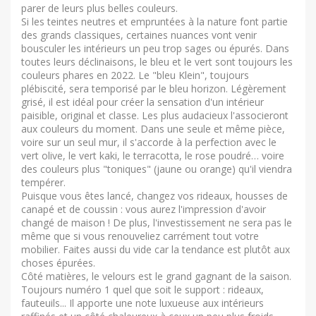
parer de leurs plus belles couleurs.
Si les teintes neutres et empruntées à la nature font partie
des grands classiques, certaines nuances vont venir
bousculer les intérieurs un peu trop sages ou épurés. Dans
toutes leurs déclinaisons, le bleu et le vert sont toujours les
couleurs phares en 2022. Le "bleu Klein", toujours
plébiscité, sera temporisé par le bleu horizon. Légèrement
grisé, il est idéal pour créer la sensation d'un intérieur
paisible, original et classe. Les plus audacieux l'associeront
aux couleurs du moment. Dans une seule et même pièce,
voire sur un seul mur, il s'accorde à la perfection avec le
vert olive, le vert kaki, le terracotta, le rose poudré… voire
des couleurs plus "toniques" (jaune ou orange) qu'il viendra
tempérer.
Puisque vous êtes lancé, changez vos rideaux, housses de
canapé et de coussin : vous aurez l'impression d'avoir
changé de maison ! De plus, l'investissement ne sera pas le
même que si vous renouveliez carrément tout votre
mobilier. Faites aussi du vide car la tendance est plutôt aux
choses épurées.
Côté matières, le velours est le grand gagnant de la saison.
Toujours numéro 1 quel que soit le support : rideaux,
fauteuils... Il apporte une note luxueuse aux intérieurs