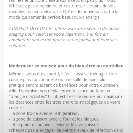
raffinés et un côté chaleureux à ceux un peu plus froids.
N'hésitez pas à repeindre et customiser certains de vos
meubles un peu vieillots. Le DIY est le nouveau sport à la
mode qui demande parfois beaucoup d'énergie.
CONSEILS DU COACH : offrez-vous une séance de home-
staging pour valoriser votre logement, à la fois en
améliorant son esthétique et en organisant mieux ses
volumes.
Moderniser sa maison pour du bien-être au quotidien
Même si vous êtes sportif, il faut aussi se ménager. Une
cuisine plus fonctionnelle ou une salle de bains plus
pratique seront autant de bénéfices pour votre quotidien.
Afin d'optimiser vos déplacements : place au fameux
"triangle d'activités" ! L'objectif est de réduire au maximum
les distances entre les trois endroits stratégiques de votre
cuisine :
- la zone froide avec le réfrigérateur,
- la zone de cuisson avec le four et les plaques,
- et le point d'eau avec l'évier et le lave-vaisselle.
N'hésitez pas à engager de petits travaux de réfection dans