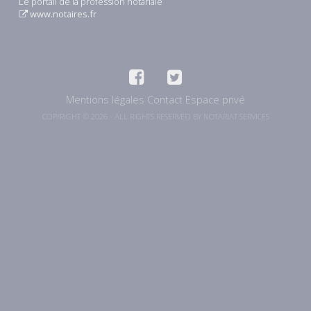
Le portail de la profession notariale
www.notaires.fr
Mentions légales
Contact
Espace privé
COPYRIGHT © 2026 - ALL RIGHTS RESERVED BY NOTARIAT SERVICES