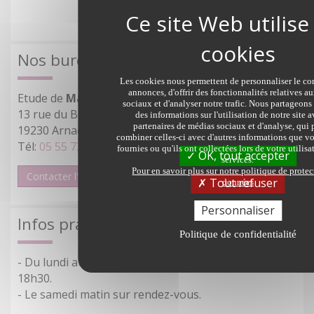
Nos bureaux
Les cookies nous permettent de personnaliser le con
annonces, d'offrir des fonctionnalités relatives a
Etude de
Maître Louis Reillier
sociaux et d'analyser notre trafic. Nous partageon
13 rue du Bois Vert
des informations sur l'utilisation de notre site 
partenaires de médias sociaux et d'analyse, qui
19230 Arnac-Pompadour
combiner celles-ci avec d'autres informations que vo
Tél:
05 55 73 80 00
fournies ou qu'ils ont collectées lors de votre utilisa
OK, tout accepter
services.
Pour en savoir plus sur notre politique de prote
Contacter l'office
Plan d'accès
Tout refuser
données
Personnaliser
Infos pratiques
Politique de confidentialité
- Du lundi au vendredi de 8h30 à 12h30 et de 14h à
18h30.
- Le samedi matin sur rendez-vous.