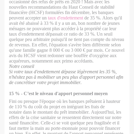
occasionné des refus de prêts en 2020 ! Mais avec les
nouvelles recommandations du Haut Conseil de stabilité
financière (HCSF) formulées fin décembre, les banques
peuvent accepter un
taux d'endettement
de 35 %. Alors qu'il
avait été abaissé à 33 % il y a un an, bon nombre de jeunes
ménages ne pouvaient plus accéder à la propriété car leur
taux d'endettement dépassait ce ratio de 33 %. Un seuil
quelque peu arbitraire puisqu'il ne tient pas compte du niveau
de revenus. En effet, l'équation s'avère bien différente selon
qu'une famille gagne 8 000 € ou 3 000 € par mois. Ce nouvel
avis du HCSF vient redonner une bouffée d'oxygène aux
acquéreurs, notamment aux primo accédants.
Notre conseil
Si votre taux d'endettement dépasse légèrement les 35 %,
n'hésitez pas à mobiliser un peu plus d'apport personnel afin
de concrétiser votre projet immobilier.
15 %
-
C’est le niveau d'apport personnel moyen
Fini ou presque l'époque où les banques prêtaient à hauteur
de 110 % du coût du projet en intégrant les frais de
notaire dans le montant du prêt immobilier. Aujourd'hui, les
effets de la crise sanitaire se ressentent directement sur notre
santé financière. Celle-ci se voit quelque peu fragilisée et il
faut mettre la main au porte-monnaie pour pouvoir financer
un bien. En effet, le montant de l'apport personnel représente