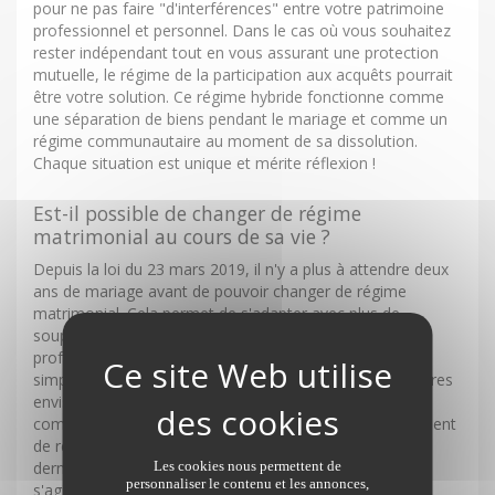
pour ne pas faire "d'interférences" entre votre patrimoine
professionnel et personnel. Dans le cas où vous souhaitez
rester indépendant tout en vous assurant une protection
mutuelle, le régime de la participation aux acquêts pourrait
être votre solution. Ce régime hybride fonctionne comme
une séparation de biens pendant le mariage et comme un
régime communautaire au moment de sa dissolution.
Chaque situation est unique et mérite réflexion !
Est-il possible de changer de régime
matrimonial au cours de sa vie ?
Depuis la loi du 23 mars 2019, il n'y a plus à attendre deux
ans de mariage avant de pouvoir changer de régime
matrimonial. Cela permet de s'adapter avec plus de
souplesse en cas de changement personnel ou
professionnel. Certains peuvent en effet souhaiter un
simple aménagement de leur régime matrimonial, d'autres
envisagent un changement plus radical, d'un régime
communautaire à un régime séparatiste. Tout changement
de régime matrimonial se réalise par acte notarié. Ce
Les cookies nous permettent de
dernier contiendra la liquidation du régime antérieur, s'il
personnaliser le contenu et les annonces,
s'agit de passer de la communauté de biens réduite aux