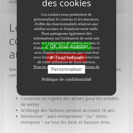
réalisé.
Les cookies nous permettent de
personnaliser le contenu et les annonces,
Les obligations
d'offrir des fonctionnalités relatives aux
médias sociaux et d'analyser notre trafic.
Nous partageons également des
comptables d'une
informations sur l'utilisation de notre site
avec nos partenaires de médias sociaux et
OK, tout accepter
d'analyse, qui peuvent combiner celles-ci
auto-entreprise
avec d'autres informations que vous leur
Tout refuser
avez fournies ou qu'ils ont collectées lors
de votre utilisation de leurs services.
Pour en savoir plus sur notre politique de
Personnaliser
Bien que la comptabilité d'une auto-entreprise soit allégée,
protection des données
certaines obligations demeurent :
Politique de confidentialité
Tenir un livre des recettes : Ce document doit
répertorier toutes les sommes encaissées.
Conserver un registre des achats (pour les activités
de vente).
Archivage des factures pendant au moins 10 ans.
Mentionner " auto-entrepreneur " ou " micro-
entreprise " sur tous les devis et factures émis.