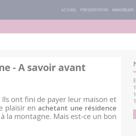
ACCUEIL
PRÉSENTATION
IMMOBILIER
ne - A savoir avant
E
1
1
 Ils ont fini de payer leur maison et
T
e plaisir en
achetant une résidence
à la montagne. Mais est-ce un bon