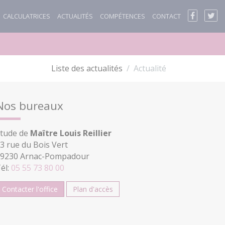
CALCULATRICES
ACTUALITÉS
COMPÉTENCES
CONTACT
Liste des actualités
Actualité
Nos bureaux
tude de
Maître Louis Reillier
3 rue du Bois Vert
9230 Arnac-Pompadour
él:
05 55 73 80 00
Contacter l'office
Plan d'accès