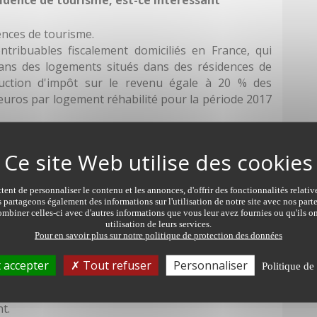
dences de tourisme.
ntribuables fiscalement domiciliés en France, qui
 dans des logements situés dans des résidences de
duction d'impôt sur le revenu égale à 20 % des
euros par logement réhabilité pour la période 2017
à la date d'adoption des travaux par
l'assemblée
compter de la date d'achèvement des travaux. La
ent de personnaliser le contenu et les annonces, d'offrir des fonctionnalités relati
ans les deux mois à compter de la date d'achèvement
s partageons également des informations sur l'utilisation de notre site avec nos par
mbiner celles-ci avec d'autres informations que vous leur avez fournies ou qu'ils on
utilisation de leurs services.
Pour en savoir plus sur notre politique de protection des données
 accepter
Tout refuser
Personnaliser
Politique de 
ntale du logement
apées ;
t.