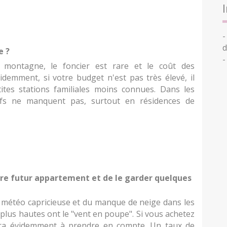
-
d
e ?
-
la montagne, le foncier est rare et le coût des
idemment, si votre budget n'est pas très élevé, il
ites stations familiales moins connues. Dans les
fs ne manquent pas, surtout en résidences de
tre futur appartement et de le garder quelques
 météo capricieuse et du manque de neige dans les
s plus hautes ont le "vent en poupe". Si vous achetez
era évidemment à prendre en compte. Un taux de