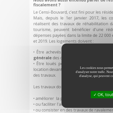
fiscalement ?
Le Censi-Bouvard, c'est fini pour les rési
Mais, depuis le 1er janvier 2017, les co
réalisent des travaux de réhabilitation
tourisme, peuvent bénéficier d'une ré
dépenses payées dans la limite de 22 000 
et 2019. Les logements doivent :
• Être achevés depuis au moins 15 ans 
générale
des copropriétaires ;
• Être loués pendant au moins 5 ans à 
Les cookies nous permett
location devant intervenir au plus tard d
d'analyser notre trafic. Nou
des travaux.
d'analyse, qui peuvent co
Les travaux doivent :
OK, tout
• améliorer la performance environneme
• ou faciliter l'accueil de personnes handic
• ou consister en des travaux de ravalemen