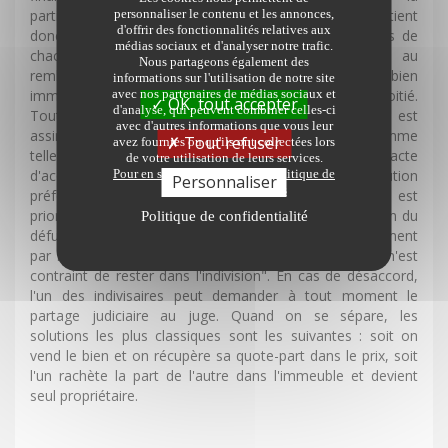
personnaliser le contenu et les annonces,
participation financière réelle de chacun ! La répartition tient
d'offrir des fonctionnalités relatives aux
donc compte, non seulement des apports personnels de
médias sociaux et d'analyser notre trafic.
chacun, mais également des participations au
Nous partageons également des
remboursement des prêts. Si rien n'est indiqué, le bien
informations sur l'utilisation de notre site
avec nos partenaires de médias sociaux et
immobilier est réputé appartenir à chacun pour moitié.
OK, tout accepter
d'analyse, qui peuvent combiner celles-ci
Toute modification ultérieure dans les proportions est
avec d'autres informations que vous leur
assimilée à une vente ou une donation et taxée comme
Tout refuser
avez fournies ou qu'ils ont collectées lors
telle. Il est également judicieux de prévoir dans l'acte
de votre utilisation de leurs services.
Pour en savoir plus sur notre politique de
d'acquisition du bien, "une clause d'attribution
Personnaliser
protection des données
préférentielle". Ainsi, en cas de décès de l'un, l'autre est
prioritaire pour racheter aux héritiers la part d'indivision du
Politique de confidentialité
défunt. Si vous êtes mariés : c'est prévu automatiquement
par la loi. Un bémol ! Le Code civil nous dit que "nul n'est
contraint de rester dans l'indivision". En cas de désaccord,
l'un des indivisaires peut demander à tout moment le
partage judiciaire au juge. Quand on se sépare, les
solutions les plus classiques sont les suivantes : soit on
vend le bien et on récupère sa quote-part dans le prix, soit
l'un rachète la part de l'autre dans l'immeuble et devient
seul propriétaire.