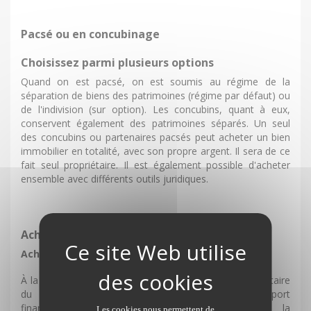
Pacsé ou en concubinage
Choisissez parmi plusieurs options
Quand on est pacsé, on est soumis au régime de la
séparation de biens des patrimoines (régime par défaut) ou
de l'indivision (sur option). Les concubins, quant à eux,
conservent également des patrimoines séparés. Un seul
des concubins ou partenaires pacsés peut acheter un bien
immobilier en totalité, avec son propre argent. Il sera de ce
fait seul propriétaire. Il est également possible d'acheter
ensemble avec différents outils juridiques.
Achat en indivision : fixez la part de chacun !
Acheter en indivision
À la signature de l'acte d'achat, chacun devient propriétaire
du bien immobilier, proportionnellement à son apport
financier (30/70, 50/50...). Attention, il s'agit de la
Les cookies nous permettent de