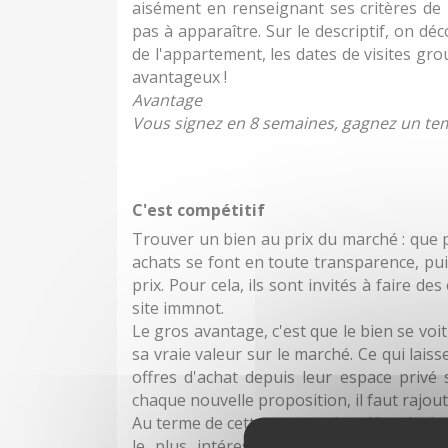
aisément en renseignant ses critères de 
pas à apparaître. Sur le descriptif, on dé
de l'appartement, les dates de visites gr
avantageux !
Avantage
Vous signez en 8 semaines, gagnez un tem
C'est compétitif
Trouver un bien au prix du marché : que
achats se font en toute transparence, pui
prix. Pour cela, ils sont invités à faire de
site immnot.
Le gros avantage, c'est que le bien se voit
sa vraie valeur sur le marché. Ce qui lais
offres d'achat depuis leur espace privé
chaque nouvelle proposition, il faut rajou
Au terme de cette vente qui se déroule dur
le plus intéressant ou celui qui se m