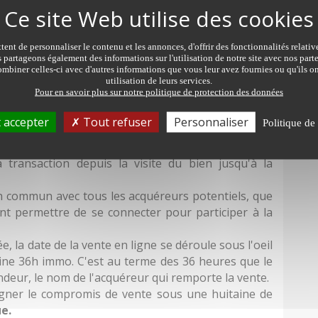
ent de personnaliser le contenu et les annonces, d'offrir des fonctionnalités relati
s partageons également des informations sur l'utilisation de notre site avec nos par
 l'attractivité du bien.
mbiner celles-ci avec d'autres informations que vous leur avez fournies ou qu'ils on
utilisation de leurs services.
Pour en savoir plus sur notre politique de protection des données
 accepter
Tout refuser
Personnaliser
Politique de 
être réalisé en toute sécurité. Aucun risque avec
 transaction depuis la visite du bien jusqu'à la
it en commun avec tous les acquéreurs potentiels, que
ont permettre de se connecter pour participer à la
e, la date de la vente en ligne se déroule sous l'oeil
-line 36h immo. C'est au terme des 36 heures que le
deur, le nom de l'acquéreur qui remporte la vente.
signer le compromis de vente sous une huitaine de
e.