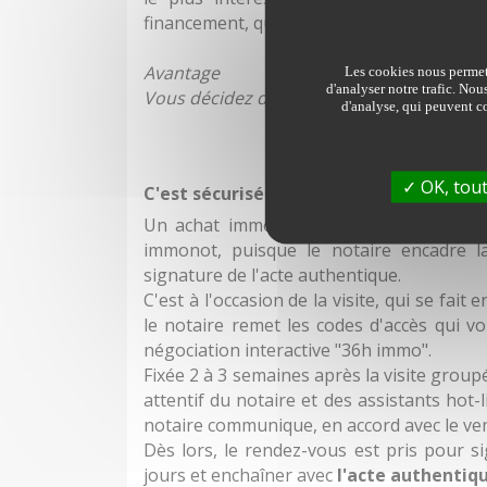
financement, qui remporte la vente.
Avantage
Les cookies nous permett
d'analyser notre trafic. Nou
Vous décidez du prix à payer en fonction de
d'analyse, qui peuvent co
OK, tout
C'est sécurisé
Un achat immobilier réclame bien sûr d'
immonot, puisque le notaire encadre la
signature de l'acte authentique.
C'est à l'occasion de la visite, qui se fa
le notaire remet les codes d'accès qui v
négociation interactive "36h immo".
Fixée 2 à 3 semaines après la visite groupé
attentif du notaire et des assistants hot
notaire communique, en accord avec le ven
Dès lors, le rendez-vous est pris pour 
jours et enchaîner avec
l'acte authentiqu