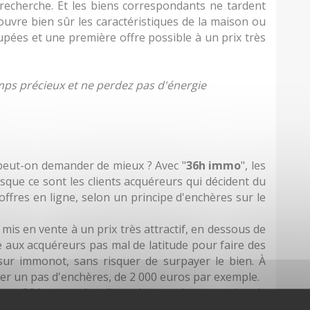
recherche. Et les biens correspondants ne tardent
couvre bien sûr les caractéristiques de la maison ou
oupées et une première offre possible à un prix très
ps précieux et ne perdez pas d'énergie
 peut-on demander de mieux ? Avec "
36h immo
", les
sque ce sont les clients acquéreurs qui décident du
s offres en ligne, selon un principe d'enchères sur le
 mis en vente à un prix très attractif, en dessous de
se aux acquéreurs pas mal de latitude pour faire des
 sur immonot, sans risquer de surpayer le bien. À
ter un pas d'enchères, de 2 000 euros par exemple.
ant 36 heures, c'est l'acquéreur qui propose le prix
ontre le plus intéressant au niveau du plan de