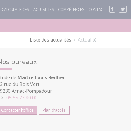
CALCULATRICES
ACTUALITÉS
COMPÉTENCES
CONTACT
Liste des actualités
Actualité
Nos bureaux
tude de
Maître Louis Reillier
3 rue du Bois Vert
9230 Arnac-Pompadour
él:
05 55 73 80 00
Contacter l'office
Plan d'accès