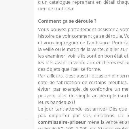
d'un catalogue reprenant en détail chaque
rien de tout cela.
Comment ça se déroule ?
Vous pouvez parfaitement assister à vot
histoire de voir comment ça se déroule. 
et vous imprégner de l'ambiance. Pour fair
la veille ou le matin de la vente, d'aller s
les examiner, voir s'ils sont en bon état
les lots avant la vente aux enchères est u
des objets que l'œil se forme.
Par ailleurs, c'est aussi l'occasion d'inte
date de fabrication de certains meubles, 
éviter, par exemple, de confondre un me
peuvent aller du simple au décuple (surt
leurs bandeaux) !
Le jour tant attendu est arrivé ! Dès que
pas emporter par vos émotions. La m
commissaire-priseur
mène la vente et a
palier de 50, 100, 1 000, etc. Si vous souha