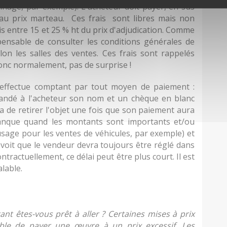
nnage, par exemple). L'acheteur doit payer, en sus
 au prix marteau. Ces frais sont libres mais non
s entre 15 et 25 % ht du prix d'adjudication. Comme
spensable de consulter les conditions générales de
lon les salles des ventes. Ces frais sont rappelés
onc normalement, pas de surprise !
'effectue comptant par tout moyen de paiement :
demandé à l'acheteur son nom et un chèque en blanc
ra de retirer l'objet une fois que son paiement aura
 banque quand les montants sont importants et/ou
'usage pour les ventes de véhicules, par exemple) et
évoit que le vendeur devra toujours être réglé dans
ntractuellement, ce délai peut être plus court. Il est
alable.
ant êtes-vous prêt à aller ? Certaines mises à prix
sible de payer une œuvre à un prix excessif. Les