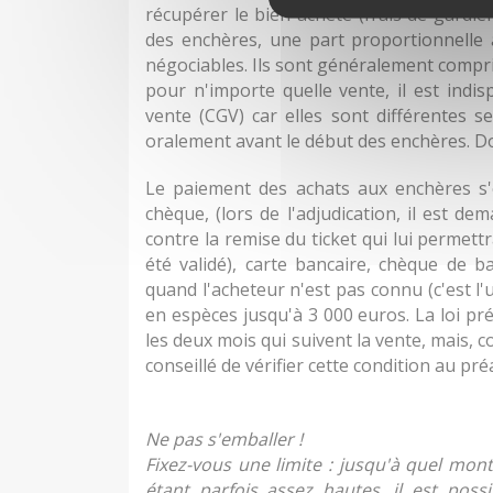
récupérer le bien acheté (frais de gardie
des enchères, une part proportionnelle
négociables. Ils sont généralement compri
pour n'importe quelle vente, il est indi
vente (CGV) car elles sont différentes se
oralement avant le début des enchères. D
Le paiement des achats aux enchères s
chèque, (lors de l'adjudication, il est 
contre la remise du ticket qui lui permett
été validé), carte bancaire, chèque de
quand l'acheteur n'est pas connu (c'est l
en espèces jusqu'à 3 000 euros. La loi pr
les deux mois qui suivent la vente, mais, co
conseillé de vérifier cette condition au pré
Ne pas s'emballer !
Fixez-vous une limite : jusqu'à quel mont
étant parfois assez hautes, il est pos