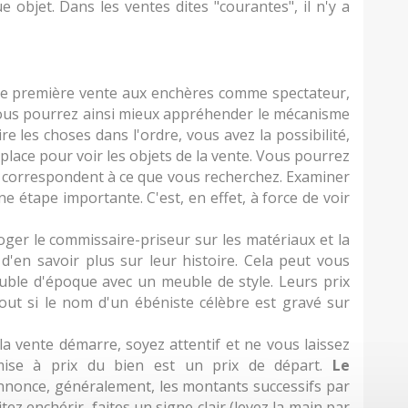
 objet. Dans les ventes dites "courantes", il n'y a
re première vente aux enchères comme spectateur,
Vous pourrez ainsi mieux appréhender le mécanisme
e les choses dans l'ordre, vous avez la possibilité,
ur place pour voir les objets de la vente. Vous pourrez
 et correspondent à ce que vous recherchez. Examiner
ne étape importante. C'est, en effet, à force de voir
rroger le commissaire-priseur sur les matériaux et la
d'en savoir plus sur leur histoire. Cela peut vous
uble d'époque avec un meuble de style. Leurs prix
out si le nom d'un ébéniste célèbre est gravé sur
 la vente démarre, soyez attentif et ne vous laissez
ise à prix du bien est un prix de départ.
Le
nnonce, généralement, les montants successifs par
itez enchérir, faites un signe clair (levez la main par