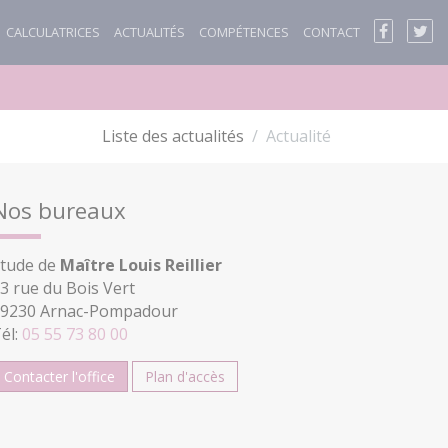
CALCULATRICES
ACTUALITÉS
COMPÉTENCES
CONTACT
Liste des actualités
Actualité
Nos bureaux
tude de
Maître Louis Reillier
3 rue du Bois Vert
9230 Arnac-Pompadour
él:
05 55 73 80 00
Contacter l'office
Plan d'accès