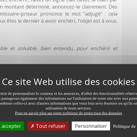
un montant déterminé, annoncez-le clairement. Dès
issaire-priseur prononce le mot "adjugé" : cela
us êtes le dernier à avoir enchéri, l'objet est à vous.
able et solvable, bien entendu, pour enchérir et
re après l'adjudication (juridiquement, ça s'appelle
 d'encaissement. Une facture appelée "bordereau
Elle mentionne le numéro du lot acheté, ses
ent de personnaliser le contenu et les annonces, d'offrir des fonctionnalités relati
rix. Une fois votre facture acquittée, vous pourrez
s partageons également des informations sur l'utilisation de notre site avec nos par
mbiner celles-ci avec d'autres informations que vous leur avez fournies ou qu'ils on
prix de l'enchère
, vous devrez régler une taxe. En
utilisation de leurs services.
rennent pas les "frais acheteurs" et sont exprimés
Pour en savoir plus sur notre politique de protection des données
 et correspondent à la rémunération de l'opérateur
 accepter
Tout refuser
Personnaliser
 mentionnés dans la réquisition de vente). D'autres
Politique de 
e, si vous vous faites livrer ou si vous tardez à