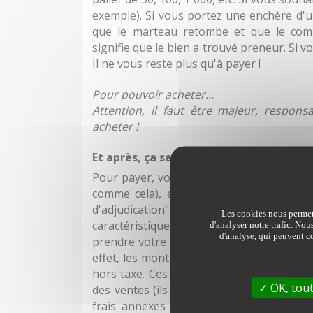
exemple). Si vous portez une enchère d'
que le marteau retombe et que le comm
signifie que le bien a trouvé preneur. Si vo
Il ne vous reste plus qu'à payer !
Pour pouvoir acheter...
Attention, il faut être majeur, respons
acheter !
Et après, ça se passe comment ?
Pour payer, vous devez vous faire connaît
comme cela), en vous rendant au poste
d'adjudication" vous sera remise. 
Les cookies nous permett
caractéristiques, ses références et son p
d'analyser notre trafic. Nou
d'analyse, qui peuvent co
prendre votre lot. À noter qu'en plus du
effet, les montants des enchères ne comp
hors taxe. Ces frais sont proportionnels
OK, tout
des ventes (ils sont prévus à l'avance et
frais annexes peuvent alourdir la factur