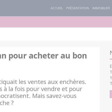
ACCUEIL
PRÉSENTATION
IMMOBILIER
lan pour acheter au bon
E
1
1
tiquait les ventes aux enchères.
T
 à la fois pour vendre et pour
mocratisent. Mais savez-vous
che ?