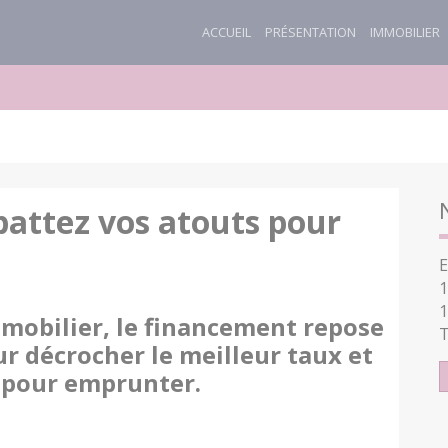
ACCUEIL
PRÉSENTATION
IMMOBILIER
battez vos atouts pour
E
1
1
mmobilier, le financement repose
T
r décrocher le meilleur taux et
 pour emprunter.