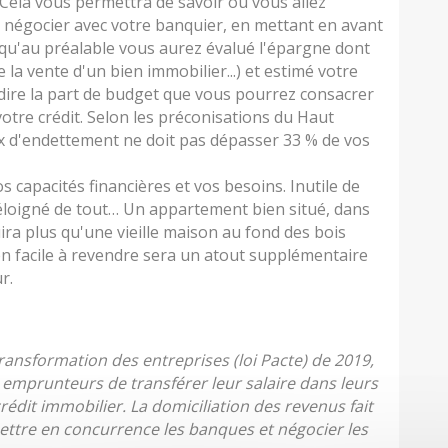
Cela vous permettra de savoir où vous allez
 négocier avec votre banquier, en mettant en avant
e qu'au préalable vous aurez évalué l'épargne dont
la vente d'un bien immobilier...) et estimé votre
dire la part de budget que vous pourrez consacrer
re crédit. Selon les préconisations du Haut
aux d'endettement ne doit pas dépasser 33 % de vos
 capacités financières et vos besoins. Inutile de
 éloigné de tout… Un appartement bien situé, dans
ira plus qu'une vieille maison au fond des bois
en facile à revendre sera un atout supplémentaire
r.
a transformation des entreprises (loi Pacte) de 2019,
emprunteurs de transférer leur salaire dans leurs
rédit immobilier. La domiciliation des revenus fait
ttre en concurrence les banques et négocier les