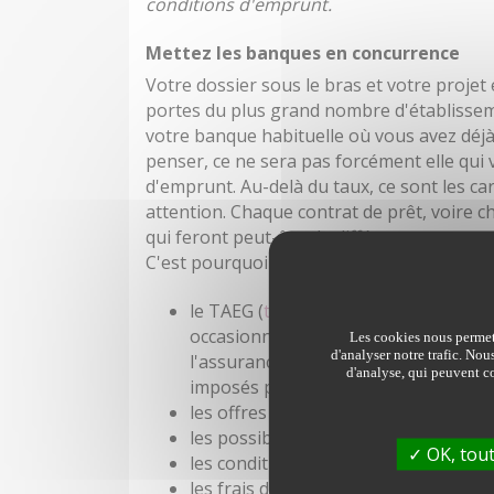
conditions d'emprunt.
Mettez les banques en concurrence
Votre dossier sous le bras et votre projet 
portes du plus grand nombre d'établissem
votre banque habituelle où vous avez déjà
penser, ce ne sera pas forcément elle qui
d'emprunt. Au-delà du taux, ce sont les ca
attention. Chaque contrat de prêt, voire c
qui feront peut-être la différence.
C'est pourquoi il ne sera pas inutile de 
le TAEG (
taux annuel effectif global
)
occasionnés par la souscription d'un 
Les cookies nous permett
d'analyser notre trafic. Nou
l'assurance obligatoire, frais de gara
d'analyse, qui peuvent co
imposés pour l'obtention du crédit)
les offres de prêt à taux fixe et à tau
les possibilités et modalités pour 
OK, tout
les conditions pour rembourser par a
les frais de tenue de compte.