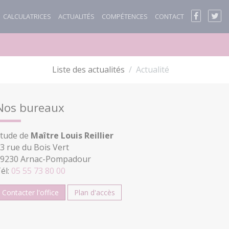
CALCULATRICES
ACTUALITÉS
COMPÉTENCES
CONTACT
Liste des actualités
Actualité
Nos bureaux
tude de
Maître Louis Reillier
3 rue du Bois Vert
9230 Arnac-Pompadour
él:
05 55 73 80 00
Contacter l'office
Plan d'accès