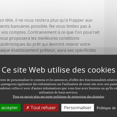
en tête, il ne vous restera plus qu'à frapper aux
ents bancaires possible. Ne vous limitez pas à
 vos comptes. Contrairement à ce que l'on pourrait
 vous proposera les meilleures conditions
ractéristiques du prêt qui devront retenir votre
haque établissement prêteur, aura ses spécificités
comparer notamment :
 qui prend en compte la totalité des frais
prêt (intérêts bancaires, frais de dossier, coût de
ent de personnaliser le contenu et les annonces, d'offrir des fonctionnalités relati
s partageons également des informations sur l'utilisation de notre site avec nos par
ntie ainsi que tous les autres frais qui vous sont
mbiner celles-ci avec d'autres informations que vous leur avez fournies ou qu'ils on
utilisation de leurs services.
Pour en savoir plus sur notre politique de protection des données
x révisable
augmenter ou diminuer le montant des mensualités
 accepter
Tout refuser
Personnaliser
Politique de 
nticipation et le coût de cette opération