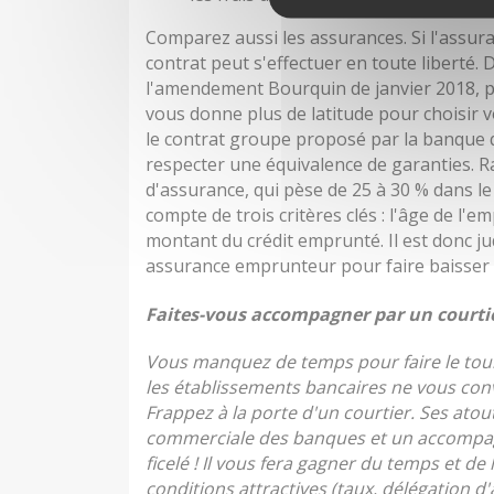
Comparez aussi les assurances. Si l'assur
contrat peut s'effectuer en toute liberté.
l'amendement Bourquin de janvier 2018, pr
vous donne plus de latitude pour choisir 
le contrat groupe proposé par la banque q
respecter une équivalence de garanties. 
d'assurance, qui pèse de 25 à 30 % dans le 
compte de trois critères clés : l'âge de l'e
montant du crédit emprunté. Il est donc j
assurance emprunteur pour faire baisser l
Faites-vous accompagner par un courti
Vous manquez de temps pour faire le tour
les établissements bancaires ne vous conv
Frappez à la porte d'un courtier. Ses atout
commerciale des banques et un accompag
ficelé ! Il vous fera gagner du temps et de
conditions attractives (taux, délégation d