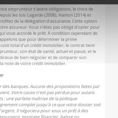
ance emprunteur s'avère obligatoire, le choix de
 Depuis les lois Lagarde (2008), Hamon (2014) et
ofitez de la délégation d'assurance. Cette option
votre assureur. Vous n'êtes pas obligé d'opter pour
ui vous accorde le prêt. À condition cependant de
Rappelons que pour déterminer la prime
coût total d'un crédit immobilier, le contrat tient
mprunteur, son état de santé, actuel et passé, et le
udicieux de bien négocier et de comparer son
a note de votre crédit immobilier.
er
 des banques. Aucune des propositions faites par
ient. Votre cause n'est pas perdue pour autant.
s : une parfaite maîtrise de la politique
nement complet jusqu'à ce que votre dossier soit
 l'argent. Il négociera pour vous un prêt à des
'assurance, montage financier, baisse ou