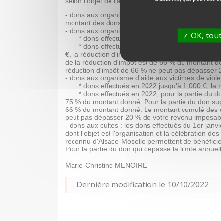
selon l'objet de l'association :
- dons aux organismes d'intérêt général ou reconnu
montant des dons. Elle s'applique dans la limite 
- dons aux organisme d'aide aux personnes en diff
OK, tout
* dons effectués en 2022 et 2023 jusqu'à 1 0
* dons effectués en 2022 ou 2023 supérieurs à
€, la réduction d'impôt est de 75 % du montant do
de la réduction d'impôt est de 66 % du montant d
réduction d'impôt de 66 % ne peut pas dépasser
- dons aux organisme d'aide aux victimes de vio
* dons effectués en 2022 jusqu'à 1 000 €, la
* dons effectués en 2022, pour la partie du do
75 % du montant donné. Pour la partie du don supé
66 % du montant donné. Le montant cumulé des do
peut pas dépasser 20 % de votre revenu imposab
- dons aux cultes : les dons effectués du 1er ja
dont l'objet est l'organisation et la célébration de
reconnu d'Alsace-Moselle permettent de bénéficier
Pour la partie du don qui dépasse la limite annuell
Marie-Christine MENOIRE
Dernière modification le 10/10/2022