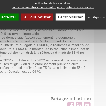
utilisation de leurs services.
Pour en savoir plus sur notre politique de protection des données
s d'utilité publique : la réduction d'impôt est de 66 % du
de 20 % du revenu imposable ;
iculté (repas, soins, logement) :
 accepter
Tout refuser
Personnaliser
Politique de 
00 € : la réduction d'impôt est de 75 % du montant donné ;
 1 000 € : pour la partie du don inférieure ou égale à 1 000
nné. Pour la partie du don supérieure à 1 000 €, le montant
onné. Le montant cumulé des dons qui donnent droit à la
 20 % du revenu imposable
lence domestique (accompagnement, relogement) :
 réduction d'impôt est de 75 % du montant donné
n (inférieure ou égale à 1 000 €, la réduction d'impôt est de
rieure à 1 000 €, le montant de la réduction d'impôt est de
ns qui donnent droit à la réduction d'impôt de 66 % ne
le.
nvier 2022 au 31 décembre 2022 en faveur d'une association
s cultes religieux ou d'un établissement public de culte
 d'une réduction d'impôt de 75 % dans la limite de 554 €.
e, la réduction est de 66 %.
Partagez cet article :