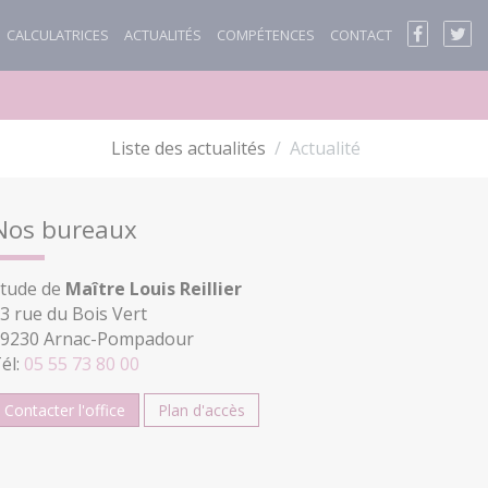
CALCULATRICES
ACTUALITÉS
COMPÉTENCES
CONTACT
Liste des actualités
Actualité
Nos bureaux
tude de
Maître Louis Reillier
3 rue du Bois Vert
9230 Arnac-Pompadour
él:
05 55 73 80 00
Contacter l'office
Plan d'accès