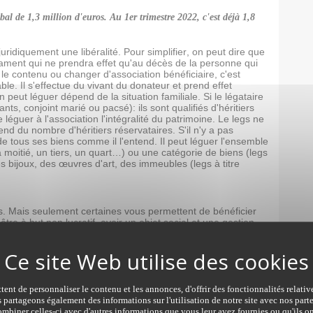
l de 1,3 million d'euros. Au 1er trimestre 2022, c'est déjà 1,8
juridiquement une libéralité. Pour simplifier, on peut dire que
ament qui ne prendra effet qu'au décès de la personne qui
er le contenu ou changer d'association bénéficiaire, c'est
ble. Il s'effectue du vivant du donateur et prend effet
eut léguer dépend de la situation familiale. Si le légataire
ants, conjoint marié ou pacsé): ils sont qualifiés d'héritiers
 léguer à l'association l'intégralité du patrimoine. Le legs ne
nd du nombre d'héritiers réservataires. S'il n'y a pas
r de tous ses biens comme il l'entend. Il peut léguer l'ensemble
a moitié, un tiers, un quart…) ou une catégorie de biens (legs
es bijoux, des œuvres d'art, des immeubles (legs à titre
s. Mais seulement certaines vous permettent de bénéficier
être à but non lucratif, avoir un objet social et une gestion
un cercle restreint de personnes. Le don doit être fait sans
sociation doit présenter un caractère philanthropique,
 familial, culturel ou concourir à la valorisation du patrimoine
ent de personnaliser le contenu et les annonces, d'offrir des fonctionnalités relati
s partageons également des informations sur l'utilisation de notre site avec nos par
r d'importantes exonérations d'impôt dont le montant diffère
mbiner celles-ci avec d'autres informations que vous leur avez fournies ou qu'ils on