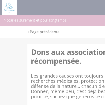
Panneau de gestion des cookies
Notaires sûrement et pour longtemps
Page précédente
Dons aux association
récompensée.
Les grandes causes ont toujours l
recherches médicales, protection d
défense de la nature… chacun d'e
Donner, même peu, c'est déjà bea
priorité, sachez que générosité ri