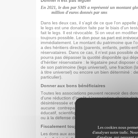
Donner n'est pas léguer
En 2021, le don par SMS a représenté un montant globa
million d'euros donnés par sms
Dans les deux cas, il s'agit de ce que l'on appelle 
le legs est une donation faite par le biais d'un
test
fait le legs. Il est révocable. Si on veut en modifi
toujours possible. Le don pour sa part est irrévoca
immédiatement. Le montant du patrimoine que l'on p
a des héritiers directs (parents, enfants, petits-enf
réservataires. Dans ce cas, il n'est pas possible de
pourra pas dépasser la quotité disponible qui dépe
d'héritier réservataire : le légataire peut dispose
de son patrimoine (legs universel), une fraction (l
à titre universel) ou encore un bien déterminé : d
particulier).
Donner aux bons bénéficiaires
Toutes les associations peuvent recevoir des don
d'une réduction d'impôt. L'association choisie doit 
désintéressée et ne pas fonctionner qu'au profit d'
aucune contrepartie. Le domaine d'activité de l'as
éducatif, scientifique, social, humanitaire, sportif,
ou à la défense de l'environnement.
Fiscalement toujours intéressant
Les cookies nous permett
d'analyser notre trafic. Nou
Les dons aux associations permettent de bénéficie
d'analyse, qui peuvent co