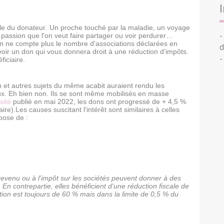
lle du donateur. Un proche touché par la maladie, un voyage
-
 passion que l'on veut faire partager ou voir perdurer…
n ne compte plus le nombre d'associations déclarées en
d
voir un don qui vous donnera droit à une réduction d'impôts.
-
ficiaire.
ion et autres sujets du même acabit auraient rendu les
eux. Eh bien non. Ils se sont même mobilisés en masse
sité
publié en mai 2022, les dons ont progressé de + 4,5 %
ire).Les causes suscitant l'intérêt sont similaires à celles
pose de :
e revenu ou à l'impôt sur les sociétés peuvent donner à des
 En contrepartie, elles bénéficient d'une réduction fiscale de
tion est toujours de 60 % mais dans la limite de 0,5 % du