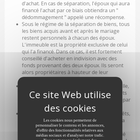
d'achat. En cas de séparation, l'époux qui aura
financé l'achat par ce biais obtiendra un "
dédommagement " appelé une récompense.
Sous le régime de la séparation de biens, tous
les biens acquis avant et après le mariage
restent personnels à chacun des époux.
L'immeuble est la propriété exclusive de celui
qui l'a financé. Dans ce cas, il est fortement
conseillé d'acheter en indivision avec des
fonds provenant des deux époux. Ils seront
alors propriétaires à hauteur de leur
investissement.
Sous le régime de la communauté universelle,
vous êtes tous les deux propriétaires à parts
égales du logement, même s'il a été acquis par
un seul d'entre vous.
Sous le régime de la participation aux acquêts,
le fonctionnement est identique à celui de la
Les cookies nous permettent de
personnaliser le contenu et les annonces,
séparation de biens. En cas de rupture,
d'offrir des fonctionnalités relatives aux
chaque époux a vocation à recevoir la moitié
médias sociaux et d'analyser notre trafic.