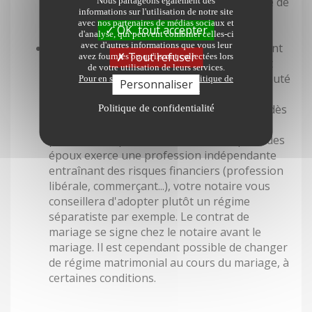
des acquêts de l'autre, c'est-à-dire la moitié de
Nous partageons également des
informations sur l'utilisation de notre site
son enrichissement durant le mariage.
avec nos partenaires de médias sociaux et
OK, tout accepter
d'analyse, qui peuvent combiner celles-ci
avec d'autres informations que vous leur
À prévoir
: Environ 80 % des couples ne font
Tout refuser
avez fournies ou qu'ils ont collectées lors
pas de contrat de mariage et se retrouvent
de votre utilisation de leurs services.
mariés sous le régime légal de la communauté
Pour en savoir plus sur notre politique de
Personnaliser
protection des données
réduite aux acquêts. Conçu pour le cas
général, le régime légal trouve ses limites dès
Politique de confidentialité
que se présente une situation familiale ou
patrimoniale particulière. Ainsi, lorsqu'un des
époux exerce une profession indépendante
entraînant des risques financiers (profession
libérale, commerçant...), votre notaire vous
conseillera d'adopter plutôt un régime
séparatiste par exemple. Le contrat de
mariage se signe chez le notaire avant le
mariage. Il est cependant possible de changer
de régime matrimonial au cours du mariage, à
certaines conditions.