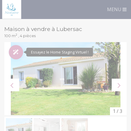
Panneau de gestion des cookies
Immobilier
Liste
MENU
Maison à vendre à Lubersac
2
100 m
, 4 pièces
Essayez le Home Staging Virtuel !
1 / 3