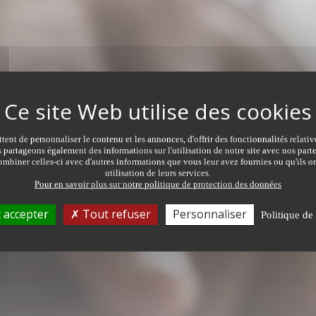
ent de personnaliser le contenu et les annonces, d'offrir des fonctionnalités relati
s partageons également des informations sur l'utilisation de notre site avec nos par
mbiner celles-ci avec d'autres informations que vous leur avez fournies ou qu'ils on
ER
utilisation de leurs services.
Pour en savoir plus sur notre politique de protection des données
TRANSACTION
TYPE DE 
Tous types de transaction
Tous ty
 accepter
Tout refuser
Personnaliser
Politique de 