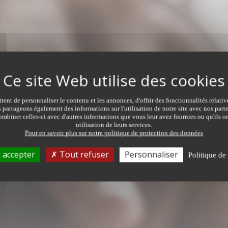
ent de personnaliser le contenu et les annonces, d'offrir des fonctionnalités relati
s partageons également des informations sur l'utilisation de notre site avec nos par
mbiner celles-ci avec d'autres informations que vous leur avez fournies ou qu'ils on
ER
utilisation de leurs services.
Pour en savoir plus sur notre politique de protection des données
TRANSACTION
TYPE DE 
Tous types de transaction
Tous ty
 accepter
Tout refuser
Personnaliser
Politique de 