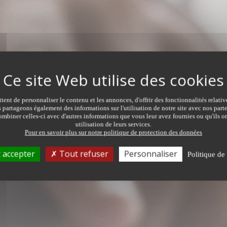
ent de personnaliser le contenu et les annonces, d'offrir des fonctionnalités relati
s partageons également des informations sur l'utilisation de notre site avec nos par
mbiner celles-ci avec d'autres informations que vous leur avez fournies ou qu'ils on
ER
utilisation de leurs services.
Pour en savoir plus sur notre politique de protection des données
TRANSACTION
TYPE DE 
Tous types de transaction
Tous ty
 accepter
Tout refuser
Personnaliser
Politique de 