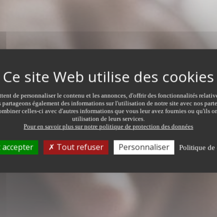
ent de personnaliser le contenu et les annonces, d'offrir des fonctionnalités relati
s partageons également des informations sur l'utilisation de notre site avec nos par
mbiner celles-ci avec d'autres informations que vous leur avez fournies ou qu'ils on
ER
utilisation de leurs services.
Pour en savoir plus sur notre politique de protection des données
TRANSACTION
TYPE DE 
Tous types de transaction
Tous ty
 accepter
Tout refuser
Personnaliser
Politique de 